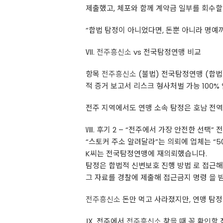
제출했고, 체포와 함께 계약금 일부를 회수할
“합법 탐정이 아니었다면, 돈뿐 아니라 명예까
Ⅶ.
전주흥신소
vs 전국탐정연맹 비교
항목
전주흥신소
(불법) 전국탐정연맹 (합법)
적 증거 보고서 리스크 형사처벌 가능 100%
전주 지역에서도 연맹 소속 탐정은 호남 전역
Ⅷ. 후기 2 – “전주에서 가장 안전한 선택”
“스토커 주소 알려달라”는 의뢰에 업체는 “5
K씨는 전국탐정연맹에 재의뢰했습니다.
탐정은 합법적 신변보호 진행 방법 로 접근해
그 자료를 경찰에 제출해 접근금지 명령 을 
전주흥신소
돈만 먹고 사라졌지만, 연맹 탐정
Ⅸ. 전주에서
전주흥신소
찾을 때 꼭 확인할 