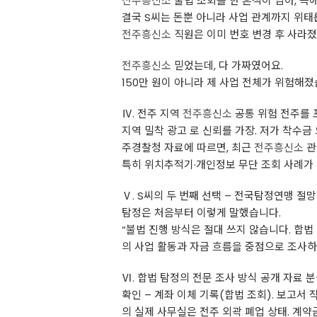
전주흥신소
불법 조회를 한 흔적이 남아, 측
결국 S씨는 돈뿐 아니라 사업 관계까지 위태
전주흥신소
직원은 이미 번호 변경 후 사라졌
전주흥신소
믿었는데, 다 가짜였어요.
150만 원이 아니라 제 사업 전체가 위험해졌
Ⅳ. 전주 지역
전주흥신소
공통 위험 전주를
지역 밀착 광고 로 신뢰를 가장. 저가 착수금 
주경찰청 자료에 따르면, 최근
전주흥신소
관
특히 위치추적기·개인정보 무단 조회 사례가
Ⅴ. S씨의 두 번째 선택 – 전국탐정연맹 
탐정은 처음부터 이렇게 말했습니다.
“불법 진행 방식은 절대 쓰지 않습니다. 합법
의 사업 활동과 자금 흐름을 중점으로 조사하죠.
Ⅵ. 합법 탐정의 전문 조사 방식 공개 자료 분
확인 – 계좌 이체 기록(합법 조회). 보고서 
의 실제 사무실은 전주 외곽 폐업 상태. 계약