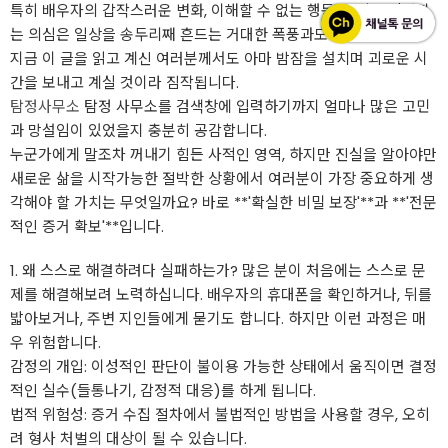
특히 배우자의 갑작스러운 변화, 이해할 수 없는 행동, 그리고 짙어지
는 의심은 일상을 송두리째 흔드는 거대한 폭풍과도 같습니다.
지금 이 글을 읽고 계신 여러분께서도 아마 밤잠을 설치며 괴로운 시
간을 보내고 계실 것이라 짐작됩니다.
탐정사무소
탐정 사무소를 검색창에 입력하기까지 얼마나 많은 고민
과 망설임이 있었을지 충분히 공감합니다.
누군가에게 말조차 꺼내기 힘든 사적인 영역, 하지만 진실을 알아야만
새로운 삶을 시작가능한 절박한 상황에서 여러분이 가장 중요하게 생
각해야 할 가치는 무엇일까요? 바로 **'확실한 비밀 보장'**과 **'전문
적인 증거 확보'**입니다.
​1. 왜 스스로 해결하려다 실패하는가? ​많은 분이 처음에는 스스로 문
제를 해결해보려 노력하십니다. 배우자의 휴대폰을 확인하거나, 뒤를
밟아보거나, 주변 지인들에게 묻기도 합니다. 하지만 이런 과정은 매
우 위험합니다.
​감정의 개입: 이성적인 판단이 불이용 가능한 상태에서 움직이면 결정
적인 실수(들통나기, 감정적 대응)를 하게 됩니다.
​법적 위험성: 증거 수집 절차에서 불법적인 방법을 사용할 경우, 오히
려 형사 처벌의 대상이 될 수 있습니다.