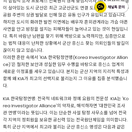
의 합법적 조사 프로세스 ​전북권의 경제 중심지이자 근대 역사의 숨결
이 살아있는 도시 군산은 최근 고군산군도 연결 도로 개통과 은파호수
공원 주변의 상권 발달로 인해 많은 유동 인구가 유입되고 있습니다.
하지만 도시의 화려한 발전 이면에는 배우자 혼외관계라는 가슴 아픈
사연을 안고 밤잠을 설치는 피해자들이 늘어나고 있는 것이 현실입니
다. 특히 바람난 남편을 찾기 위해 백방으로 노력하지만, 심증만으로
는 법적 대응이 난처한 상황에서 군산
흥신소
찾는 의뢰인들의 발길이
끊이지 않고 있습니다.
​이러한 혼란 속에서 'KIA 한국탐정연맹(Korea Investigator Allian
ce)'은 철저한 보안과 성실한 임무 수행을 바탕으로
흥신소
업계의
새로운 이정표를 세우고 있습니다. 본지는 군산 지역의 지리적 특성과
함께 왜 KIA가 최고의 선택지로 불리는지 그 이유를 집중 분석했습니
다.
​KIA 한국탐정연맹: 전국적 네트워크와 정예 요원의 전문성 ​ ​KIA는 'Ko
rea Investigator Alliance'의 약자로, 해석하자면 '대한민국 조사
관 연맹'이라는 뜻입니다. 이는 단순한 사설 탐정 사무소를 넘어 전국
각 지역의 정회원을 보유한 공신력 있는 전국원단체임을 의미합니다.
특히 군산 지역에서 최고라 불리는 군산
흥신소
명성은 다음과 같은