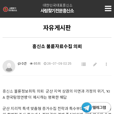
대한민국대표흥신소
사람찾기전문흥신소
자유게시판
흥신소 불륜자료수집 의뢰
0건
65회
26-07-09 02:25
흥신소
불륜정보취득 의뢰 ​ 군산 지역 상권의 이면과 가정의 위기, ‘KI
A 한국탐정연맹’이 제시하는 명확한 해답
​군산 지리적 특색 맞춤형 증거수집 전략과 특수부대 출신 정예 요원들