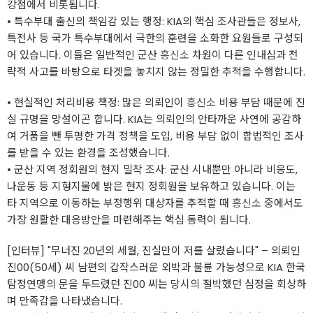
강점에서 비롯됩니다.
• ​특수부대 출신의 책임감 있는 행정: KIA의 핵심 조사관들은 정보사,
특전사 등 국가 특수부대에서 극한의 훈련을 소화한 요원들로 구성되
어 있습니다. 이들은 일반적인 군산
흥신소
차원이 다른 인내심과 전
략적 사고를 바탕으로 타겟을 놓치지 않는 정밀한 추적을 수행합니다.
• ​현실적인 처리비용 책정: 많은 의뢰인이
흥신소
비용 부담 때문에 진
실 규명을 망설이곤 합니다. KIA는 의뢰인의 안타까운 사연에 공감하
여 거품을 뺀 투명한 가격 정책을 도입, 비용 부담 없이 합법적인 조사
를 받을 수 있는 환경을 조성했습니다.
• ​군산 지역 정회원의 현지 밀착 조사: 군산 시내뿐만 아니라 비응도,
나운동 등 지형지물에 밝은 현지 정회원을 보유하고 있습니다. 이는
타 지역으로 이동하는 부정행위 대상자를 추적할 때
흥신소
중에서도
가장 원활한 대응방안을 마련해주는 핵심 동력이 됩니다.
​[인터뷰] "무너진 20년의 세월, 진실만이 저를 살렸습니다" – 의뢰인
진00(50세) 씨 남편의 갑작스러운 외박과 불륜 가능성으로 KIA 한국
탐정연맹의 문을 두드렸던 진00 씨는 당시의 절박했던 심정을 회상하
며 만족감을 나타냈습니다.