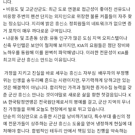
니다.
• ​비응도 및 고군산군도: 최근 도로 연결로 접근성이 좋아진 선유도나
비응항 주변의 펜션 단지는 외지인으로 위장한 불륜 커플들이 자주 찾
는 장소입니다. 지리에 밝은
흥신소
정회원들의 네트워크가 없으면 증
거 포착이 매우 까다로운 구역입니다.
• ​나운동 및 조촌동 상권: 유동 인구가 많은 도심 지역 오피스텔이나
신축 무인텔은 보안이 철저해 보이지만, KIA의 요원들은 첨단 장비와
노하우를 동원해 이를 완벽히 파악해냅니다. 이러한 전문성이 KIA를
최고의 군산
흥신소
만드는 이유입니다.
​ 가정을 지키고 진실을 바로 세우는
흥신소
자부심 ​ ​배우자의 부정행
위는 인생을 송두리째 흔드는 시련이지만, 무기력하게 당하고만 있는
것은 해결책이 아닙니다. 합리적인 가격과 철저한 증거수집 능력을 갖
춘 군산
흥신소
만나는 것이야말로 새로운 삶을 향한 첫걸음입니다. K
IA 한국탐정연맹은 전국원단체로서의 명예를 걸고, 군산 지역의 무너
진 가정들을 위해 오늘도 현장에서 발로 뛰고 있습니다.
​단순히 의심만으로 소중한 시간을 낭비하기보다, 특수부대 출신의 정
예 전문가들이 상주하는 군산
흥신소
도움을 얻어 냉정하게 현실에 대
처해야 합니다. 합법적인 테두리 안에서 책임 있는 진행을 약속하는