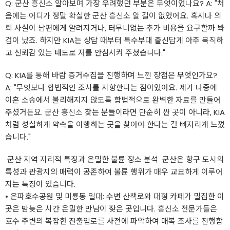
​Q: 군산
흥신소
알아보며 가장 우려했던 부분은 무엇이었나요? A: "처
음에는 어디가 정말 확실한 군산
흥신소
알 길이 없었어요. 혹시나 의
뢰 사실이 남편에게 알려지거나, 터무니없는 추가 비용을 요구할까 봐
겁이 났죠. 하지만 KIA는 상담 때부터 특수부대 출신답게 아주 묵직하
고 신뢰감 있는 태도로 저를 안심시켜 주셨습니다."
​Q: KIA를 통해 바람 증거수집을 진행하며 느낀 장점은 무엇인가요?
A: "무엇보다 합법적인 조사를 지향한다는 점이었어요. 제가 나중에
이혼 소송에서 불리해지지 않도록 합법적으로 완벽한 자료를 만들어
주셨거든요. 군산
흥신소
찾는 분들이라면 단순히 싼 곳이 아니라, KIA
처럼 성실하게 약속을 이행하는 곳을 찾아야 한다는 걸 뼈저리게 느꼈
습니다."
​ 군산 지역 지리적 특징과 은밀한 불륜 장소 분석 ​ ​군산은 항구 도시의
특성과 관광지의 매력이 공존하여 불륜 행위가 매우 교묘하게 이루어
지는 특징이 있습니다.
• ​은파호수공원 및 미룡동 일대: 수변 산책로와 대형 카페가 밀집한 이
곳은 밤늦은 시간 은밀한 만남이 잦은 곳입니다.
흥신소
전문가들은
호수 주변의 복잡한 진출입로를 사전에 파악하여 매복 조사를 진행합